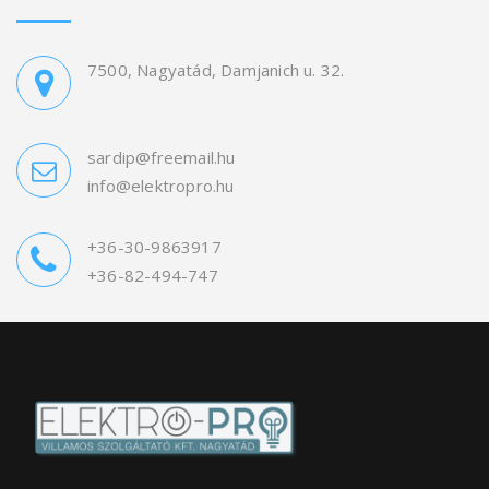
7500, Nagyatád, Damjanich u. 32.
sardip@freemail.hu
info@elektropro.hu
+36-30-9863917
+36-82-494-747