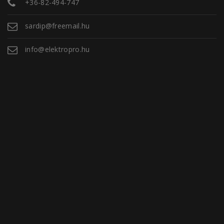
+36-82-494-747
sardip@freemail.hu
info@elektropro.hu